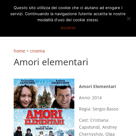
Questo sito utilizza dei cookie che ci aiutano ad erogare i
servizi. Continuando la navigazione l’utente accetta le nostre
modalità d'uso dei cookie stessi.
Accetto
home
>
cinema
Amori elementari
Amori Elementari
Anno: 2014
Regia: Sergio Basso
Cast: Cristiana
Capotondi, Andrey
Chernyshov, Olga