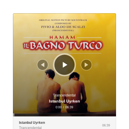
Audio
Player
Trancendental
Istanbul Uyrken
0:00
/
06:39
Istanbul Uyrken
06:39
Trancendental