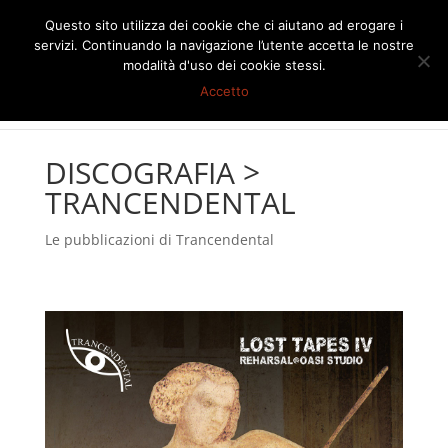
Questo sito utilizza dei cookie che ci aiutano ad erogare i
servizi. Continuando la navigazione l’utente accetta le nostre
modalità d'uso dei cookie stessi.
Accetto
DISCOGRAFIA
>
TRANCENDENTAL
Le pubblicazioni di Trancendental