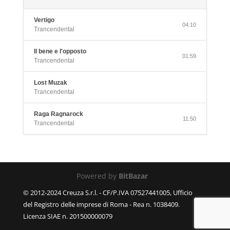
Vertigo
04:10
Trancendental
Il bene e l'opposto
01:59
Trancendental
Lost Muzak
Trancendental
Raga Ragnarock
11:50
Trancendental
Powered by
BitBazar
© 2012-2024 Creuza S.r.l. - CF/P.IVA 07527441005, Ufficio
del Registro delle imprese di Roma - Rea n. 1038409.
Licenza SIAE n. 201500000079