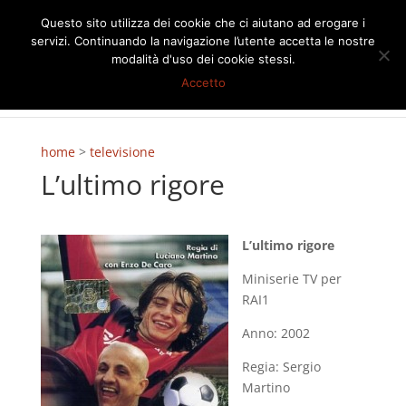
Questo sito utilizza dei cookie che ci aiutano ad erogare i
servizi. Continuando la navigazione l’utente accetta le nostre
modalità d'uso dei cookie stessi.
Accetto
home
>
televisione
L’ultimo rigore
L’ultimo rigore
Miniserie TV per
RAI1
Anno: 2002
Regia: Sergio
Martino