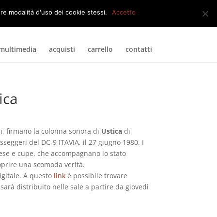
0 Elementi
tre modalità d'uso dei cookie stessi.
Accetto
multimedia
acquisti
carrello
contatti
ica
ini, firmano la colonna sonora di
Ustica
di
sseggeri del DC-9 ITAVIA, il 27 giugno 1980. I
 tese e cupe, che accompagnano lo stato
oprire una scomoda verità.
igitale. A questo
link
è possibile trovare
sarà distribuito nelle sale a partire da giovedì