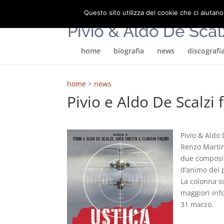
Questo sito utilizza dei cookie che ci aiutano
home
biografia
news
discografi
home
>
news
Pivio e Aldo De Scalzi
Pivio & Aldo 
Renzo Martine
due composit
d’animo dei 
La colonna s
maggiori inf
31 marzo.