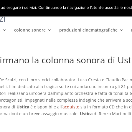
 ad erogare i servizi. Continuando la navigazione l’utente accetta le nos
a
colonne sonore
produzioni cinematografiche
 firmano la colonna sonora di Ust
De Scalzi, con i loro storici collaboratori Luca Cresta e Claudio Pac
lli, film dedicato alla tragica sorte cui andarono incontro gli 81 pa
ori realizzano un’opera dall’impianto orchestrale fatta di tonalità
protagonisti, impegnati nella complessa indagine che arriverà a sc
onora di
Ustica
è disponibile all’
acquisto
sia in formato CD che in d
ormazioni e un breve assaggio musicale.
Ustica
di Renzo Martinelli 