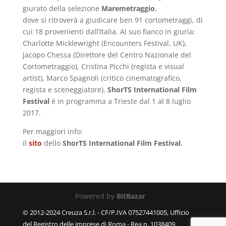
giurato della selezione
Maremetraggio
,
dove si ritroverà a giudicare ben 91 cortometraggi, di
cui 18 provenienti dall’Italia. Al suo fianco in giuria:
Charlotte Micklewright (Encounters Festival, UK),
Jacopo Chessa (Direttore del Centro Nazionale del
Cortometraggio), Cristina Picchi (regista e visual
artist), Marco Spagnoli (critico cinematografico,
regista e sceneggiatore).
ShorTS International Film
Festival
è in programma a Trieste dal 1 al 8 luglio
2017.
Per maggiori info:
Il
sito
dello
ShorTS International Film Festival
.
Powered by
BitBazar
© 2012-2024 Creuza S.r.l. - CF/P.IVA 07527441005, Ufficio
del Registro delle imprese di Roma - Rea n. 1038409.