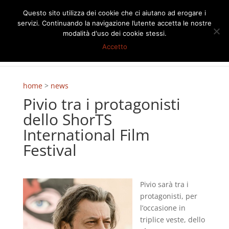
Questo sito utilizza dei cookie che ci aiutano ad erogare i
servizi. Continuando la navigazione l’utente accetta le nostre
modalità d'uso dei cookie stessi.
Accetto
home
>
news
Pivio tra i protagonisti
dello ShorTS
International Film
Festival
Pivio sarà tra i
protagonisti, per
l’occasione in
triplice veste, dello