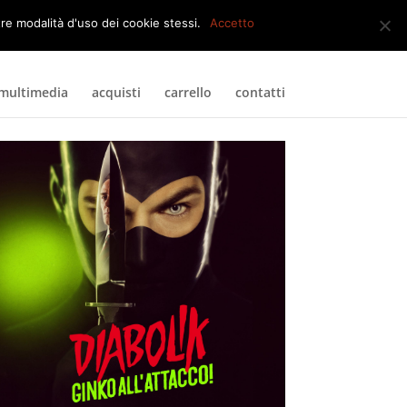
0 Elementi
tre modalità d'uso dei cookie stessi.
Accetto
multimedia
acquisti
carrello
contatti