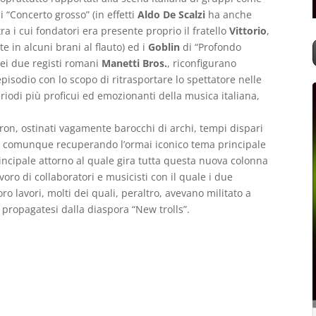
i “Concerto grosso” (in effetti
Aldo De Scalzi
ha anche
a i cui fondatori era presente proprio il fratello
Vittorio
,
in alcuni brani al flauto) ed i
Goblin
di “Profondo
dei due registi romani
Manetti Bros.
, riconfigurano
sodio con lo scopo di ritrasportare lo spettatore nelle
A
iodi più proficui ed emozionanti della musica italiana,
P
ron, ostinati vagamente barocchi di archi, tempi dispari
tto comunque recuperando l’ormai iconico tema principale
rincipale attorno al quale gira tutta questa nuova colonna
oro di collaboratori e musicisti con il quale i due
o lavori, molti dei quali, peraltro, avevano militato a
e propagatesi dalla diaspora “New trolls”.