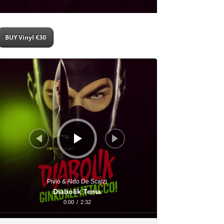
BUY Vinyl €30
udio
layer
Pivio & Aldo De Scalzi
Diabolik Tema
0:00
/
2:32