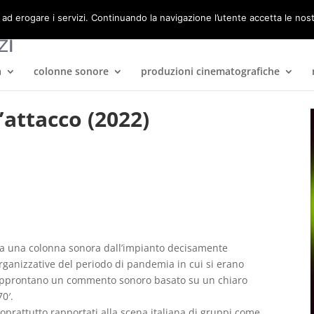
 ad erogare i servizi. Continuando la navigazione l’utente accetta le nos
a
colonne sonore
produzioni cinematografiche
’attacco (2022)
aga una colonna sonora dall’impianto decisamente
organizzative del periodo di pandemia in cui si erano
pprontano un commento sonoro basato su un chiaro
70′.
soprattutto rapportati alla scena italiana di gruppi come