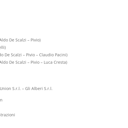
 (Aldo De Scalzi – Pivio)
lli)
Aldo De Scalzi – Pivio – Claudio Pacini)
0 (Aldo De Scalzi – Pivio – Luca Cresta)
ion S.r.l. – Gli Alberi S.r.l.
on
strazioni