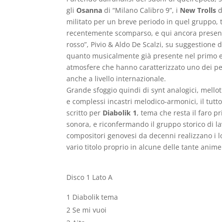
gli
Osanna
di “Milano Calibro 9”, i
New Trolls
d
militato per un breve periodo in quel gruppo, tr
recentemente scomparso, e qui ancora presente 
rosso”, Pivio & Aldo De Scalzi, su suggestione 
quanto musicalmente già presente nel primo epi
atmosfere che hanno caratterizzato uno dei per
anche a livello internazionale.
Grande sfoggio quindi di synt analogici, mellot
e complessi incastri melodico-armonici, il tu
scritto per
Diabolik 1
, tema che resta il faro p
sonora, e riconfermando il gruppo storico di lav
compositori genovesi da decenni realizzano i lor
vario titolo proprio in alcune delle tante anim
Disco 1 Lato A
1 Diabolik tema
2 Se mi vuoi