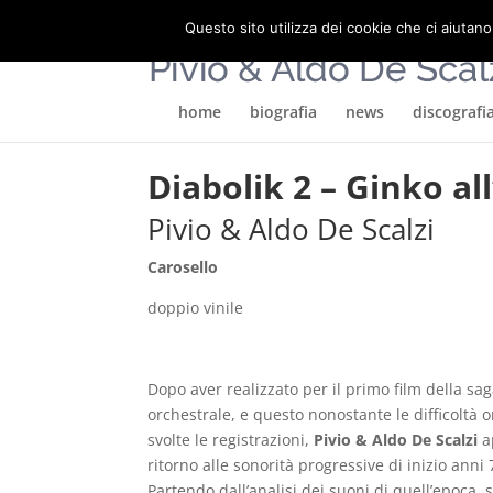
Questo sito utilizza dei cookie che ci aiutano
home
biografia
news
discografi
Diabolik 2 – Ginko all
Pivio & Aldo De Scalzi
Carosello
doppio vinile
Dopo aver realizzato per il primo film della s
orchestrale, e questo nonostante le difficoltà 
svolte le registrazioni,
Pivio & Aldo De Scalzi
a
ritorno alle sonorità progressive di inizio anni 
Partendo dall’analisi dei suoni di quell’epoca, 