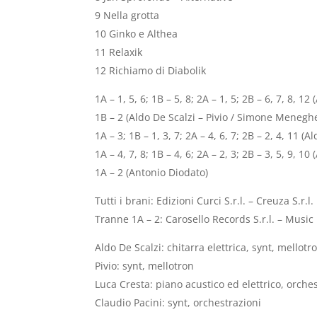
9 Nella grotta
10 Ginko e Althea
11 Relaxik
12 Richiamo di Diabolik
1A – 1, 5, 6; 1B – 5, 8; 2A – 1, 5; 2B – 6, 7, 8, 12
1B – 2 (Aldo De Scalzi – Pivio / Simone Meneghe
1A – 3; 1B – 1, 3, 7; 2A – 4, 6, 7; 2B – 2, 4, 11 (
1A – 4, 7, 8; 1B – 4, 6; 2A – 2, 3; 2B – 3, 5, 9, 1
1A – 2 (Antonio Diodato)
Tutti i brani: Edizioni Curci S.r.l. – Creuza S.r.l.
Tranne 1A – 2: Carosello Records S.r.l. – Music Un
Aldo De Scalzi: chitarra elettrica, synt, mellotr
Pivio: synt, mellotron
Luca Cresta: piano acustico ed elettrico, orche
Claudio Pacini: synt, orchestrazioni