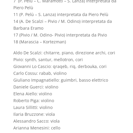
7 (P. Pelù – C. Maramotti – S. Lanza) interpretata da
Piero Pelù
11 (P. Pelù – S. Lanza) interpretata da Piero Pelù
14 (A. De Scalzi – Pivio / M. Odino) interpretata da
Barbara Eramo
17 (Pivio / M. Odino- Pivio) interpretata da Pivio
18 (Marascia – Kortezman)
Aldo De Scalzi: chitarre, piano, direzione archi, cori
Pivio: synth, santur, mellotron, cori
Giovanni Lo Cascio: qraqeb, riq, derbouka, cori
Carlo Cossu: rabab, violino
Giuliano Impagnatiello: guimbri, basso elettrico
Daniele Guerci: violino
Elena Aiello: violino
Roberto Piga: violino
Laura Sillitti: violino
Ilaria Bruzzone: viola
Alessandro Sacco: viola
Arianna Menesini: cello