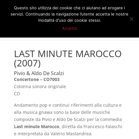
Questo sito utilizza dei cookie che ci aiutano ad erogare i
servizi. Continuando la navigazione l’utente accetta le nostre
modalità d'uso dei cookie stessi.
Accetto
LAST MINUTE MAROCCO
(2007)
Pivio & Aldo De Scalzi
Concertone – CO7003
Colonna sonora originale
CD
Andamento pop e continui riferimenti alla cultura e
alla musica gnawa sono la base delle musiche
composte da Pivio e Aldo De Scalzi per la commedia
Last minute Marocco
, diretta da Francesco Falaschi
e interpretata da Valerio Mastandrea.