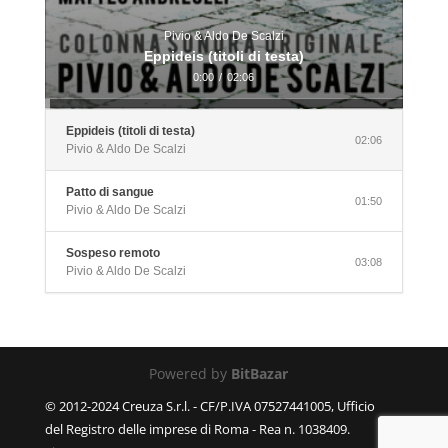
Pivio & Aldo De Scalzi
Eppideis (titoli di testa)
0:00
/
02:06
Eppideis (titoli di testa)
02:06
Pivio & Aldo De Scalzi
Patto di sangue
01:50
Pivio & Aldo De Scalzi
Sospeso remoto
03:08
Pivio & Aldo De Scalzi
Powered by
BitBazar
© 2012-2024 Creuza S.r.l. - CF/P.IVA 07527441005, Ufficio
del Registro delle imprese di Roma - Rea n. 1038409.