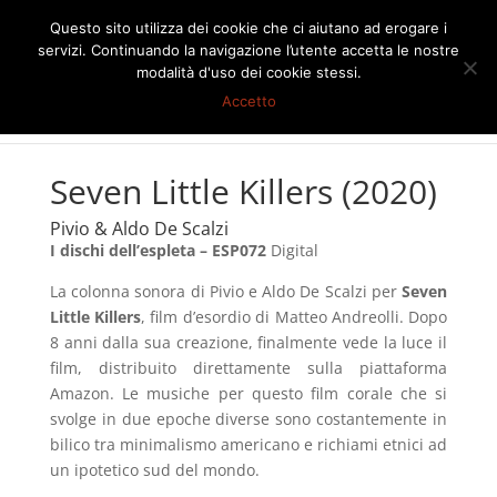
Questo sito utilizza dei cookie che ci aiutano ad erogare i
servizi. Continuando la navigazione l’utente accetta le nostre
modalità d'uso dei cookie stessi.
Accetto
Seven Little Killers (2020)
Pivio & Aldo De Scalzi
I dischi dell’espleta – ESP072
Digital
La colonna sonora di Pivio e Aldo De Scalzi per
Seven
Little Killers
, film d’esordio di Matteo Andreolli. Dopo
8 anni dalla sua creazione, finalmente vede la luce il
film, distribuito direttamente sulla piattaforma
Amazon. Le musiche per questo film corale che si
svolge in due epoche diverse sono costantemente in
bilico tra minimalismo americano e richiami etnici ad
un ipotetico sud del mondo.