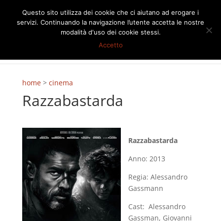
Questo sito utilizza dei cookie che ci aiutano ad erogare i
servizi. Continuando la navigazione l’utente accetta le nostre
modalità d'uso dei cookie stessi.
Accetto
home
>
cinema
Razzabastarda
Razzabastarda
Anno: 2013
Regia: Alessandro
Gassmann
Cast: Alessandro
Gassman, Giovanni