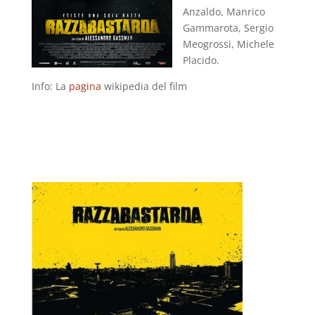
Anzaldo, Manrico
Gammarota, Sergio
Meogrossi, Michele
Placido.
Info: La
pagina
wikipedia del film