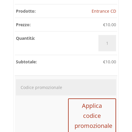
Entrance CD
€
10.00
Entrance
CD
quantità
€
10.00
Codice
promozi
Applica
codice
promozionale