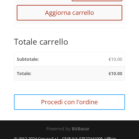
Aggiorna carrello
Totale carrello
€
10.00
€
10.00
Procedi con l'ordine
Powered by
BitBazar
© 2012-2024 Creuza S.r.l. - CF/P.IVA 07527441005, Ufficio