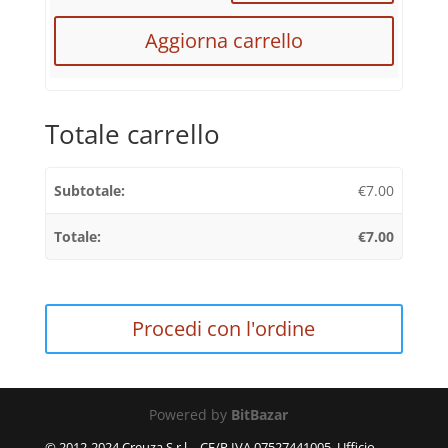
Aggiorna carrello
Totale carrello
€
7.00
€
7.00
Procedi con l'ordine
Powered by
BitBazar
© 2012-2024 Creuza S.r.l. - CF/P.IVA 07527441005, Ufficio