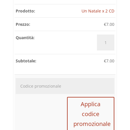
Un Natale x 2 CD
€
7.00
Un
Natale
x
2
€
7.00
CD
quantità
Codice
promozi
Applica
codice
promozionale