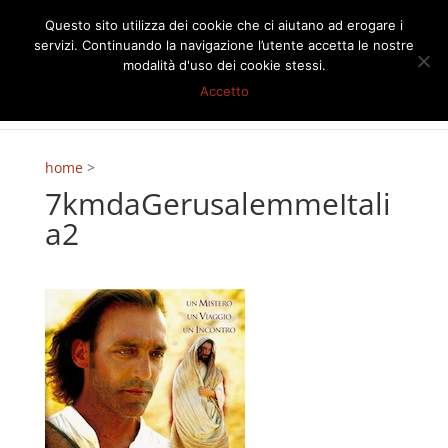
Questo sito utilizza dei cookie che ci aiutano ad erogare i
servizi. Continuando la navigazione l’utente accetta le nostre
modalità d'uso dei cookie stessi.
Accetto
home
>
7kmdaGerusalemmeItali
a2