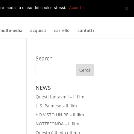
0 Elementi
tre modalità d'uso dei cookie stessi.
Accetto
multimedia
acquisti
carrello
contatti
Search
NEWS
Questi fantasmi! – il film
U.S. Palmese – il film
HO VISTO UN RE – il film
NOTTEFONDA – il film
Questo è il mio ultimo