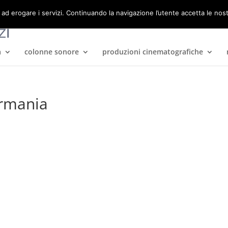
 ad erogare i servizi. Continuando la navigazione l’utente accetta le nos
a
colonne sonore
produzioni cinematografiche
rmania