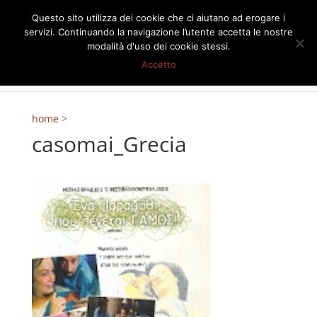
Questo sito utilizza dei cookie che ci aiutano ad erogare i
servizi. Continuando la navigazione l’utente accetta le nostre
modalità d'uso dei cookie stessi.
Accetto
home
>
casomai_Grecia