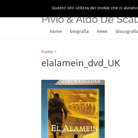
Questo sito utilizza dei cookie che ci aiutano
home
biografia
news
discografi
home
>
elalamein_dvd_UK