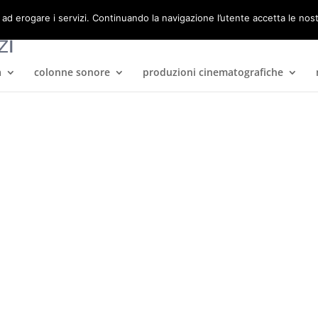
 ad erogare i servizi. Continuando la navigazione l’utente accetta le nos
a
colonne sonore
produzioni cinematografiche