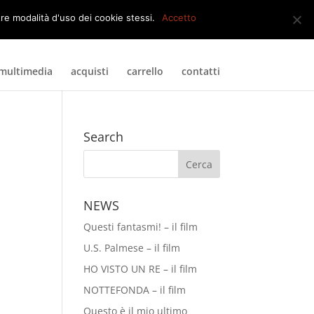
0 Elementi
tre modalità d'uso dei cookie stessi.
Accetto
multimedia
acquisti
carrello
contatti
Search
NEWS
Questi fantasmi! – il film
U.S. Palmese – il film
HO VISTO UN RE – il film
NOTTEFONDA – il film
Questo è il mio ultimo