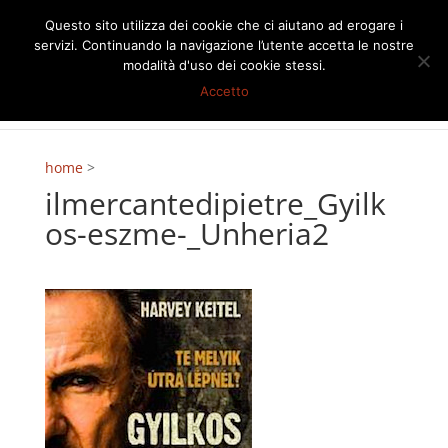
Questo sito utilizza dei cookie che ci aiutano ad erogare i
servizi. Continuando la navigazione l’utente accetta le nostre
modalità d'uso dei cookie stessi.
Accetto
home
>
ilmercantedipietre_Gyilk
os-eszme-_Unheria2