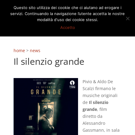
Questo sito utilizza dei cookie che ci aiutano ad erogare i
servizi. Continuando la navigazione l’utente accetta le nostre
modalità d'uso dei cookie stessi.
Accetto
home
>
news
Il silenzio grande
Pivio & Aldo De
Scalzi firmano le
musiche originali
de
Il silenzio
grande
, film
diretto da
Alessandro
Gassmann, in sala