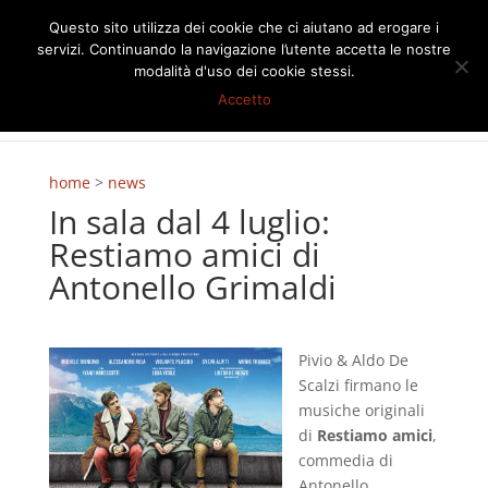
Questo sito utilizza dei cookie che ci aiutano ad erogare i
servizi. Continuando la navigazione l’utente accetta le nostre
modalità d'uso dei cookie stessi.
Accetto
home
>
news
In sala dal 4 luglio:
Restiamo amici di
Antonello Grimaldi
Pivio & Aldo De
Scalzi firmano le
musiche originali
di
Restiamo amici
,
commedia di
Antonello