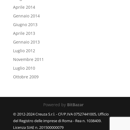
Aprile 2014
Gennaio 2014
Giugno 2013
Aprile 2013
Gennaio 2013
Luglio 2012
Novembre 2011
Luglio 2010
Ottobre 2009
Powered by
BitBazar
© 2012-2024 Creuza S.r.l. - CF/P.IVA 07527441005, Ufficio
del Registro delle imprese di Roma - Rea n. 1038409.
Licenza SIAE n. 201500000079