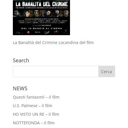
La Banalità del Crimine Locandina del film
Search
NEWS
Questi fantasmi! – il film
U.S. Palmese – il film
HO VISTO UN RE – il film
NOTTEFONDA – il film