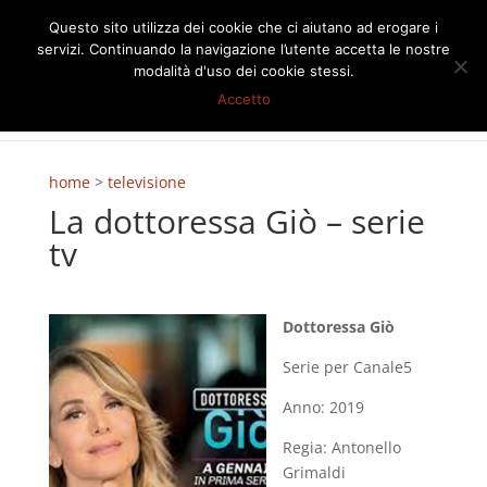
Questo sito utilizza dei cookie che ci aiutano ad erogare i
servizi. Continuando la navigazione l’utente accetta le nostre
modalità d'uso dei cookie stessi.
Accetto
home
>
televisione
La dottoressa Giò – serie
tv
Dottoressa Giò
Serie per Canale5
Anno: 2019
Regia: Antonello
Grimaldi