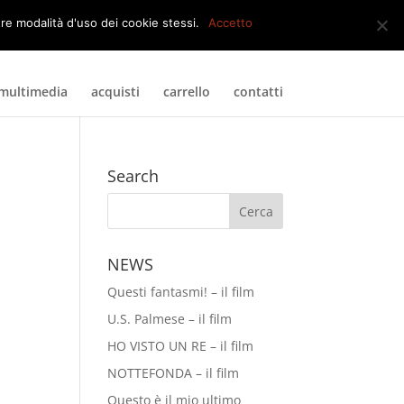
0 Elementi
tre modalità d'uso dei cookie stessi.
Accetto
multimedia
acquisti
carrello
contatti
Search
NEWS
Questi fantasmi! – il film
U.S. Palmese – il film
HO VISTO UN RE – il film
NOTTEFONDA – il film
Questo è il mio ultimo