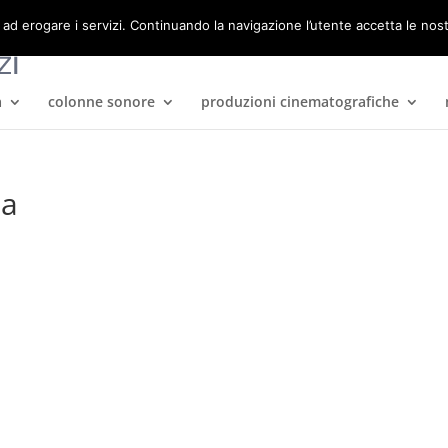
 ad erogare i servizi. Continuando la navigazione l’utente accetta le nos
a
colonne sonore
produzioni cinematografiche
na