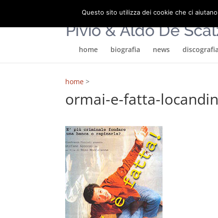
Questo sito utilizza dei cookie che ci aiutano
home
biografia
news
discografi
home
>
ormai-e-fatta-locandi