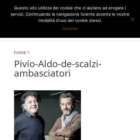
Questo sito utilizza dei cookie che ci aiutano ad erogare i
servizi. Continuando la navigazione l’utente accetta le nostre
modalità d'uso dei cookie stessi.
Accetto
home
>
Pivio-Aldo-de-scalzi-
ambasciatori