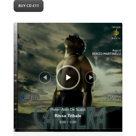
BUY CD €11
Audio
Player
Pivio - Aldo De Scalzi
Rissa Tribale
0:00
/
0:00