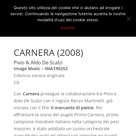
Questo sito utilizza dei cookie che ci aiutano ad erogare i
servizi. Continuando la navigazione l’utente accetta le nostre
modalità d'uso dei cookie stessi.
Accetto
CARNERA (2008)
Pivio & Aldo De Scalzi
Image Music – IMA190252
Colonna sonora originale
CD
Con
Carnera
prosegue la collaborazione tra Pivio e
Aldo De Scalzi con il regista Renzo Martinelli, già
iniziata con il film
Il mercante di pietre
. Per
affrontare la storia del pugile Primo Carnera, primo
campione mondiale italiano nella categoria dei pesi
massimi, è stato adottato un suono orchestrale
(soprattutto archi ed ottoni) con ritmiche incalzanti,