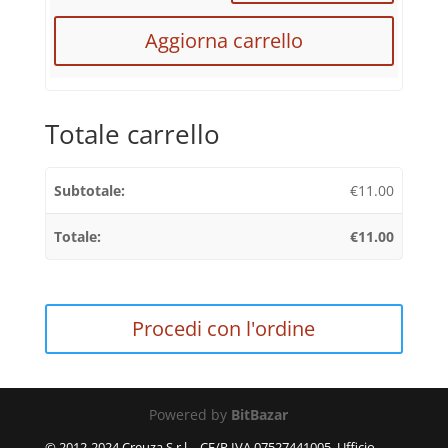
Aggiorna carrello
Totale carrello
€
11.00
€
11.00
Procedi con l'ordine
Powered by
BitBazar
© 2012-2024 Creuza S.r.l. - CF/P.IVA 07527441005, Ufficio