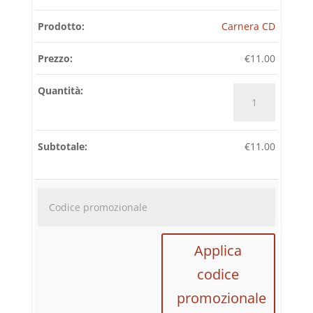
Carnera CD
€
11.00
Carnera
CD
quantità
€
11.00
Codice
promozi
Applica
codice
promozionale