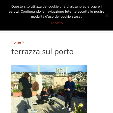
Questo sito utilizza dei cookie che ci aiutano ad erogare i
servizi. Continuando la navigazione l’utente accetta le nostre
modalità d'uso dei cookie stessi.
Accetto
home
>
terrazza sul porto