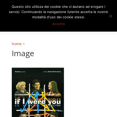
Questo sito utilizza dei cookie che ci aiutano ad erogare i
servizi. Continuando la navigazione l’utente accetta le nostre
modalità d'uso dei cookie stessi.
Accetto
home
>
Image