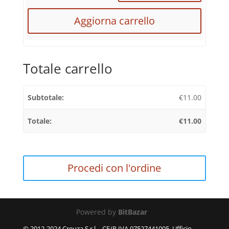
Aggiorna carrello
Totale carrello
€
11.00
€
11.00
Procedi con l'ordine
Powered by
BitBazar
© 2012-2024 Creuza S.r.l. - CF/P.IVA 07527441005, Ufficio