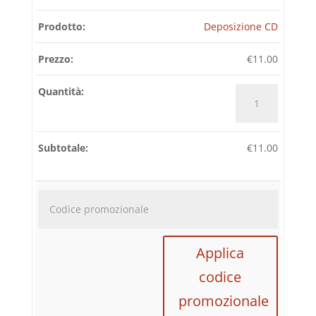
Deposizione CD
€
11.00
Deposizione
CD
quantità
€
11.00
Codice
promozi
Applica
codice
promozionale