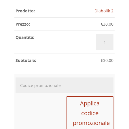
Diabolik 2
€
30.00
Diabolik
2
quantità
€
30.00
Codice
promozi
Applica
codice
promozionale