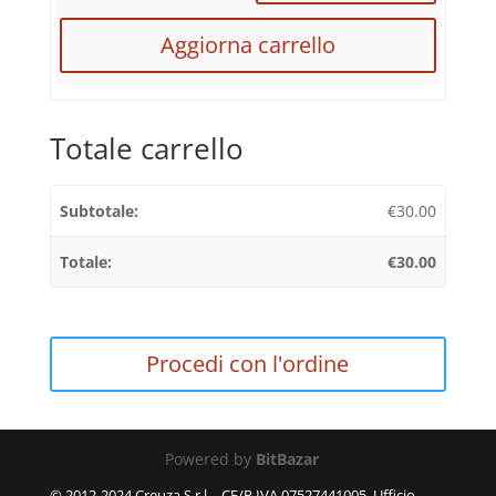
Aggiorna carrello
Totale carrello
€
30.00
€
30.00
Procedi con l'ordine
Powered by
BitBazar
© 2012-2024 Creuza S.r.l. - CF/P.IVA 07527441005, Ufficio