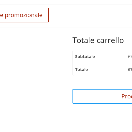
digital
quantità
ce promozionale
Totale carrello
Subtotale
€
Totale
€
Pro