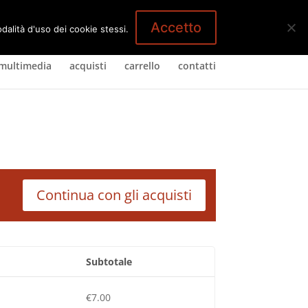
1 Elemento
Accetto
dalità d'uso dei cookie stessi.
multimedia
acquisti
carrello
contatti
Continua con gli acquisti
Subtotale
€
7.00