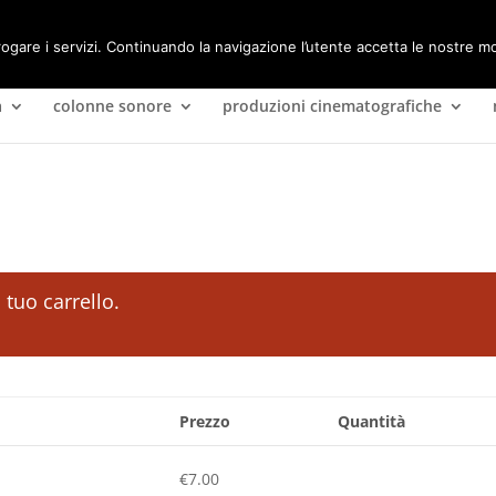
rogare i servizi. Continuando la navigazione l’utente accetta le nostre mo
a
colonne sonore
produzioni cinematografiche
l tuo carrello.
Prezzo
Quantità
€
7.00
Invisible