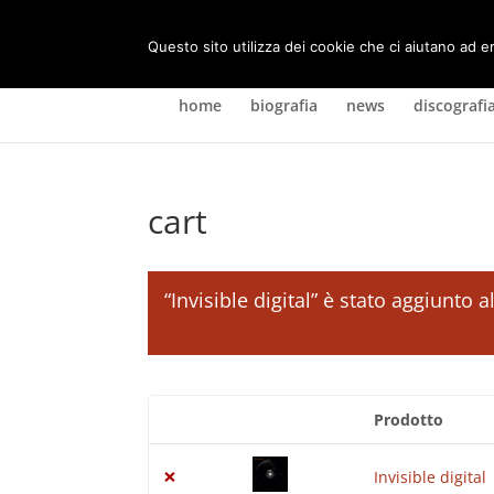
Questo sito utilizza dei cookie che ci aiutano ad e
home
biografia
news
discografi
cart
“Invisible digital” è stato aggiunto a
Prodotto
Rimuovi
Miniatura
articolo
immagine
×
Invisible digital