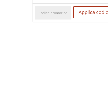
Codice
Applica codi
promozionale: