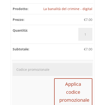
La banalità del crimine - digital
€
7.00
La
banalità
del
crimine
€
7.00
-
digital
quantità
Codice
promozi
Applica
codice
promozionale