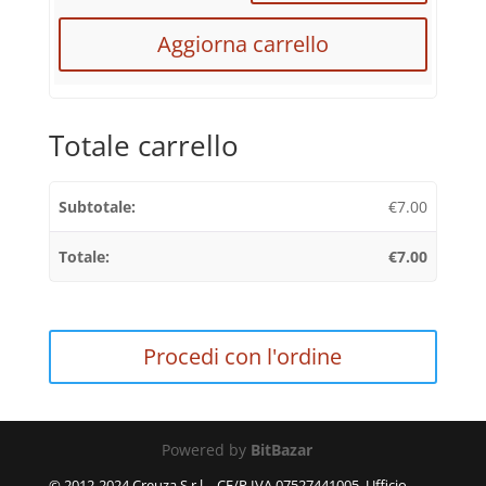
Aggiorna carrello
Totale carrello
€
7.00
€
7.00
Procedi con l'ordine
Powered by
BitBazar
© 2012-2024 Creuza S.r.l. - CF/P.IVA 07527441005, Ufficio