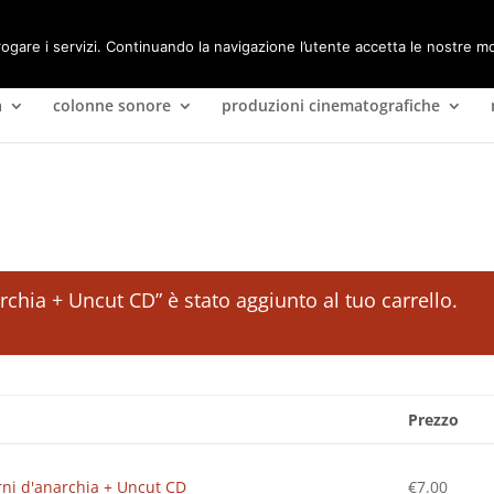
rogare i servizi. Continuando la navigazione l’utente accetta le nostre mo
a
colonne sonore
produzioni cinematografiche
archia + Uncut CD” è stato aggiunto al tuo carrello.
Prezzo
orni d'anarchia + Uncut CD
€
7.00