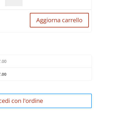
Found
-
Vol.1:
Aggiorna carrello
3
giorni
d'anarchia
+
Uncut
CD
quantità
7.00
7.00
cedi con l'ordine