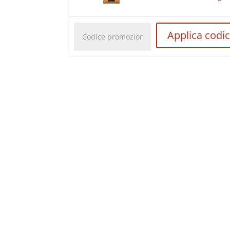
Codice
Applica codi
promozionale: