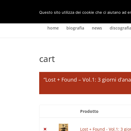
Questo sito utilizza dei cookie che ci aiutano ad e
home
biografia
news
discografi
cart
“Lost + Found – Vol.1: 3 giorni d’an
Prodotto
Rimuovi
Miniatura
articolo
immagine
×
Lost + Found - Vol.1: 3 gi