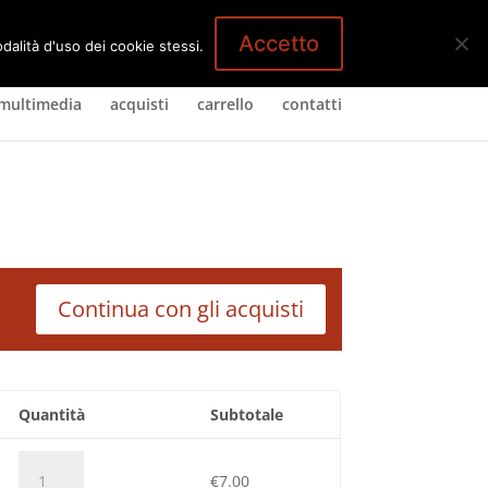
1 Elemento
Accetto
dalità d'uso dei cookie stessi.
multimedia
acquisti
carrello
contatti
Continua con gli acquisti
Quantità
Subtotale
Lost
€
7.00
+