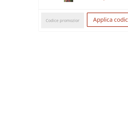
Codice
Applica codi
promozionale: