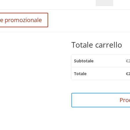
vinile
quantità
ce promozionale
Totale carrello
Subtotale
€
Totale
€
Pro