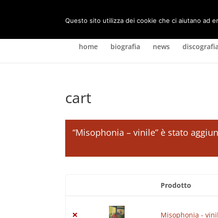
Questo sito utilizza dei cookie che ci aiutano ad e
home
biografia
news
discografi
cart
“Misophonia – vinile” è stato aggiun
Prodotto
Rimuovi
Miniatura
articolo
immagine
×
Misophonia - vini