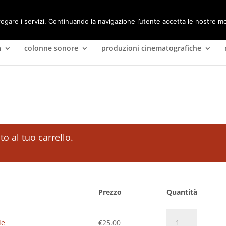
rogare i servizi. Continuando la navigazione l’utente accetta le nostre mo
a
colonne sonore
produzioni cinematografiche
to al tuo carrello.
Prezzo
Quantità
Misophonia
le
€
25.00
-