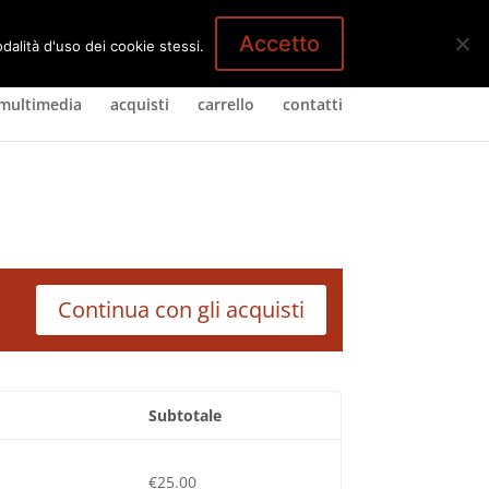
1 Elemento
Accetto
dalità d'uso dei cookie stessi.
multimedia
acquisti
carrello
contatti
Continua con gli acquisti
Subtotale
€
25.00