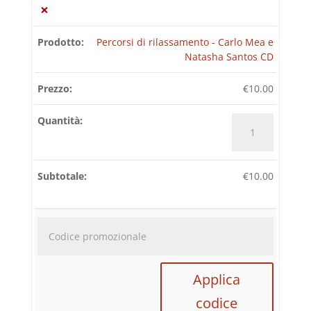
×
Percorsi di rilassamento - Carlo Mea e
Natasha Santos CD
€
10.00
Percorsi
di
rilassamento
-
€
10.00
Carlo
Mea
e
Natasha
Codice
Santos
promozi
CD
quantità
Applica
codice