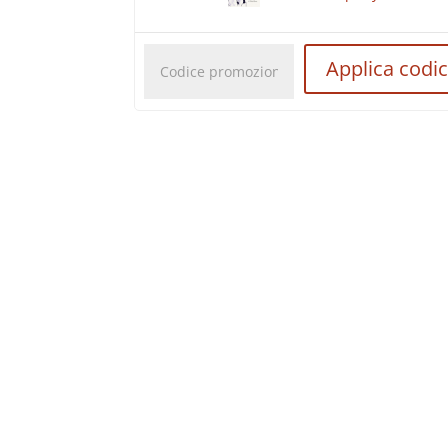
Codice
Applica codi
promozionale: