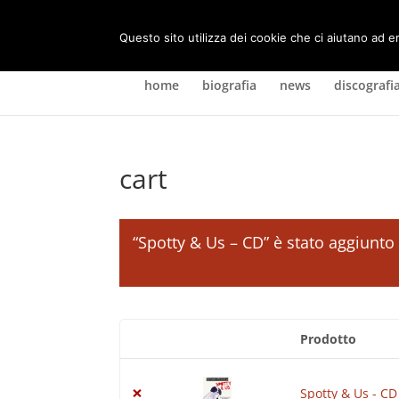
Questo sito utilizza dei cookie che ci aiutano ad e
home
biografia
news
discografi
cart
“Spotty & Us – CD” è stato aggiunto 
Prodotto
Rimuovi
Miniatura
articolo
immagine
×
Spotty & Us - CD