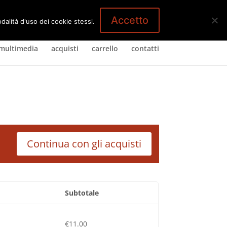
1 Elemento
Accetto
dalità d'uso dei cookie stessi.
multimedia
acquisti
carrello
contatti
Continua con gli acquisti
Subtotale
€
11.00