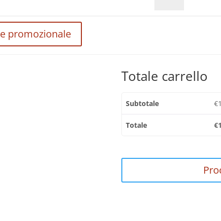
Us
-
CD
ce promozionale
quantità
Totale carrello
Subtotale
€
Totale
€
Pro