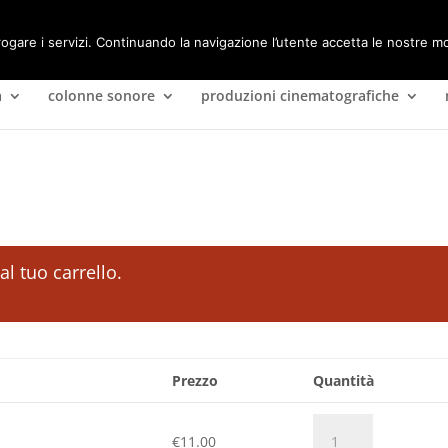
rogare i servizi. Continuando la navigazione l’utente accetta le nostre mo
a
colonne sonore
produzioni cinematografiche
al tuo carrello.
Prezzo
Quantità
Spotty
€
11.00
&