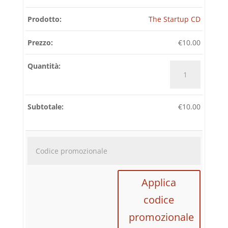
The Startup CD
€
10.00
The
Startup
CD
quantità
€
10.00
Codice
promozi
Applica
codice
promozionale