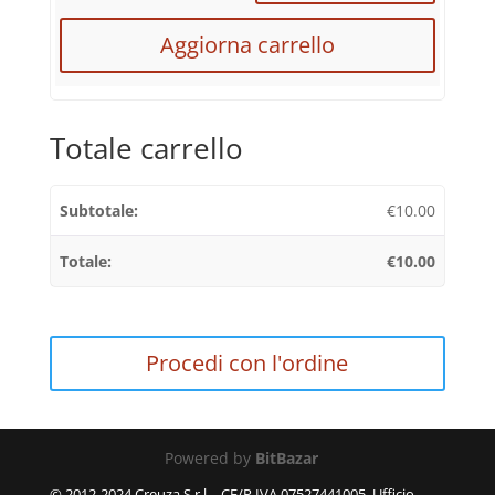
Aggiorna carrello
Totale carrello
€
10.00
€
10.00
Procedi con l'ordine
Powered by
BitBazar
© 2012-2024 Creuza S.r.l. - CF/P.IVA 07527441005, Ufficio