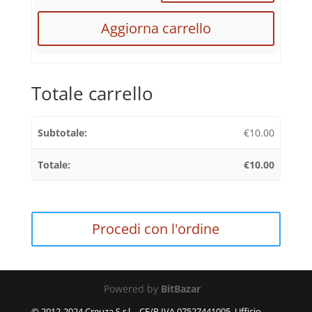
Aggiorna carrello
Totale carrello
€
10.00
€
10.00
Procedi con l'ordine
Powered by
BitBazar
© 2012-2024 Creuza S.r.l. - CF/P.IVA 07527441005, Ufficio