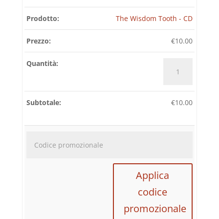
The Wisdom Tooth - CD
€
10.00
The
Wisdom
Tooth
-
€
10.00
CD
quantità
Codice
promozi
Applica
codice
promozionale