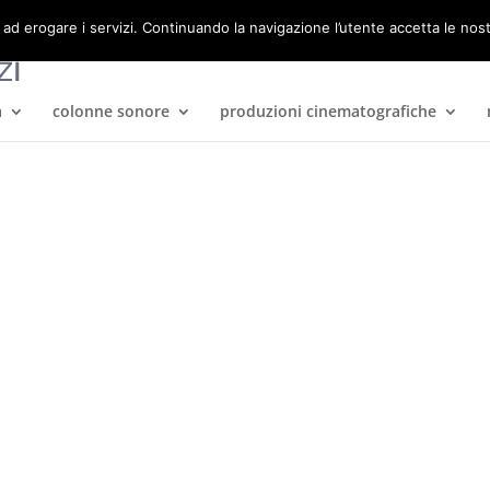
 ad erogare i servizi. Continuando la navigazione l’utente accetta le nos
a
colonne sonore
produzioni cinematografiche