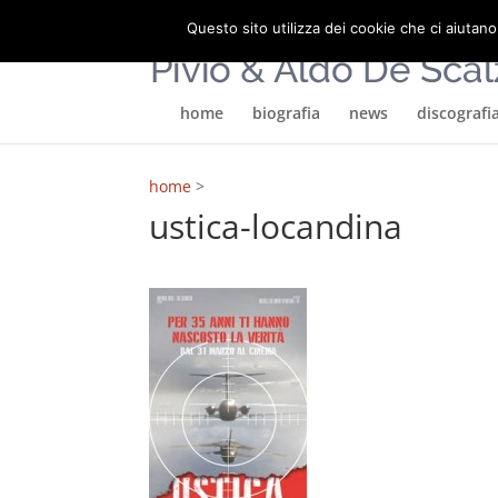
Questo sito utilizza dei cookie che ci aiutano
home
biografia
news
discografi
home
>
ustica-locandina