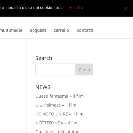
0 Elementi
tre modalità d'uso dei cookie stessi.
Accetto
multimedia
acquisti
carrello
contatti
Search
NEWS
Questi fantasmi! – il film
U.S. Palmese – il film
HO VISTO UN RE – il film
NOTTEFONDA – il film
Questo è il mio ultimo